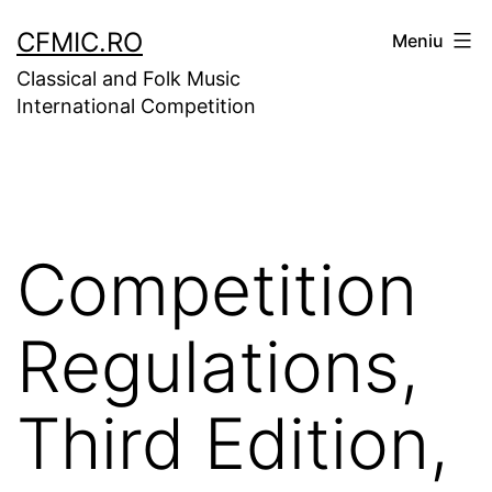
Sari
CFMIC.RO
Meniu
la
Classical and Folk Music
conținut
International Competition
Competition
Regulations,
Third Edition,